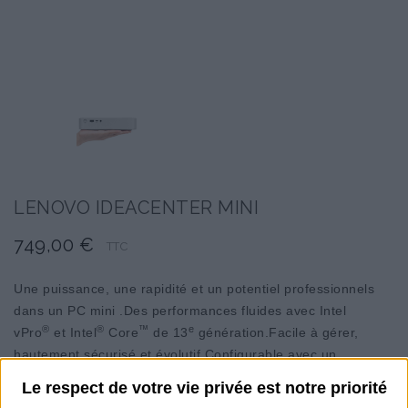
LENOVO IDEACENTER MINI
749,00 €
TTC
Une puissance, une rapidité et un potentiel professionnels
dans un PC mini .Des performances fluides avec Intel
®
®
™
e
vPro
et Intel
Core
de 13
génération.Facile à gérer,
hautement sécurisé et évolutif.Configurable avec un
stockage, une mémoire et une excellente
Le respect de votre vie privée est notre priorité
connectivité.Compact et suffisamment durable pour