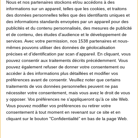
Nous et nos
partenaires
stockons et/ou accédons à des
s’adapter n’importe où.
informations sur un appareil, telles que les cookies, et traitons
des données personnelles telles que des identifiants uniques et
des informations standards envoyées par un appareil pour des
publicités et du contenu personnalisés, des mesures de publicité
Quantité
et de contenu, des études d'audience et le développement de
services.
Avec votre permission, nos 1538 partenaires et nous-
mêmes pouvons utiliser des données de géolocalisation
Ajouter au devis
précises et d’identification par scan d'appareil. En cliquant, vous
pouvez consentir aux traitements décrits précédemment. Vous
pouvez également refuser de donner votre consentement ou
Partager
accéder à des informations plus détaillées et modifier vos
préférences avant de consentir.
Veuillez noter que certains
traitements de vos données personnelles peuvent ne pas
nécessiter votre consentement, mais vous avez le droit de vous
Conseils personnalisés
y opposer. Vos préférences ne s'appliqueront qu’à ce site Web.
Vous pouvez modifier vos préférences ou retirer votre
Magasin sur 300m² d'espace de vente
consentement à tout moment en revenant sur ce site et en
cliquant sur le bouton "Confidentialité" en bas de la page Web.
Particuliers et Professionnels