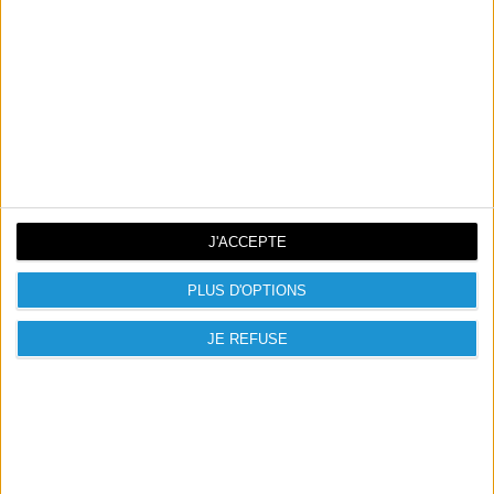
PROCESSEU
Intel Core i5
R
STOCKAGE
512 Go SSD
MÉMOIRE VI
16 Go DDR4
VE
CHIPSET GR
Intel UHD
J'ACCEPTE
APHIQUE
PLUS D'OPTIONS
NORME RÉSE
Wi-Fi + Bluetooth
AU SANS-FIL
JE REFUSE
SYSTÈME D'E
Windows 11 Pro
XPLOITATIO
N
Références spécifiques