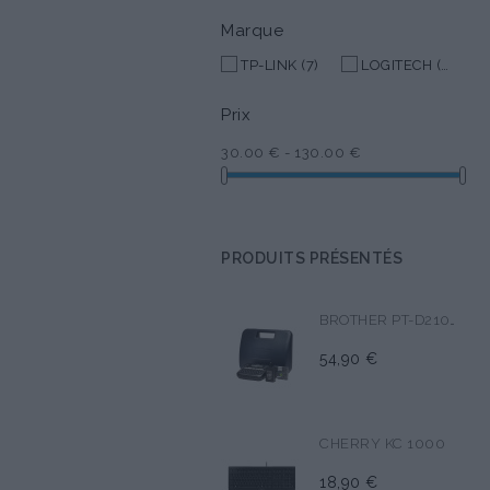
Marque
TP-LINK
(7)
LOGITECH
(2)
Prix
30.00 € - 130.00 €
PRODUITS PRÉSENTÉS
BROTHER PT-D210VP
54,90 €
CHERRY KC 1000
18,90 €