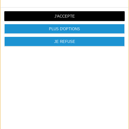
J'ACCEPTE
MONITEUR 27' ACER B277...
PLUS D'OPTIONS
169,00 €
JE REFUSE