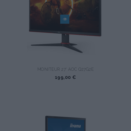
MONITEUR 27' AOC Q27G2E
199,00 €