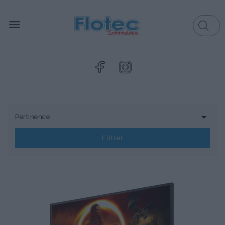


Pertinence
Filtrer