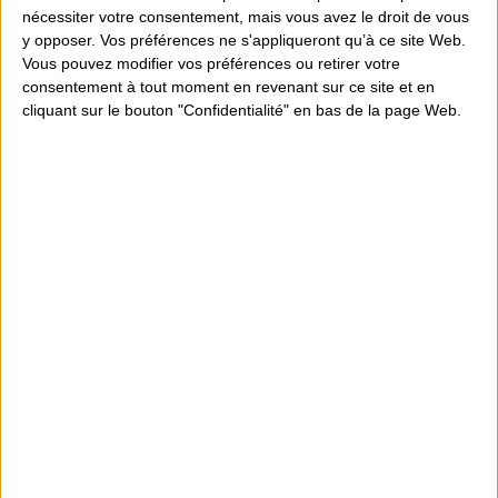
nécessiter votre consentement, mais vous avez le droit de vous
Console :
y opposer. Vos préférences ne s'appliqueront qu’à ce site Web.
Vous pouvez modifier vos préférences ou retirer votre
consentement à tout moment en revenant sur ce site et en
Nettoyage poussière + changement thermique : 60€ (+20€ avec
cliquant sur le bouton "Confidentialité" en bas de la page Web.
changement pad thermique)
Réinstallation du système : 50€
Pour toutes autres demandes de réparation : sur devis
Récupération des données effacées ou
disparue :
Récupération de données de 1GO à 500GO : 90€
Récupération de données de 500GO à 1To : 110€
Récupération de données au-delà de 1To : sur devis