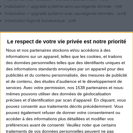
Installation / upgrade système sans sauvegarde donnée : 75€
Installation / upgrade système avec sauvegarde données : 110€
Installation logiciel bureautique : 30€
Le respect de votre vie privée est notre priorité
Unité centrale et PC Portable :
Nous et nos
partenaires
stockons et/ou accédons à des
informations sur un appareil, telles que les cookies, et traitons
des données personnelles telles que des identifiants uniques et
Nettoyage physique (poussières) : 30€
des informations standards envoyées par un appareil pour des
Nettoyage système (désinfection virus, programme malveillant,
publicités et du contenu personnalisés, des mesures de publicité
fenêtre pub) : 60€
et de contenu, des études d'audience et le développement de
Nettoyage système et physique : 80€
services.
Avec votre permission, nos 1538 partenaires et nous-
mêmes pouvons utiliser des données de géolocalisation
Nettoyage physique notebook (démontage, dépoussiérage,
précises et d’identification par scan d'appareil. En cliquant, vous
changement thermique) : 80€
pouvez consentir aux traitements décrits précédemment. Vous
Clonage système vers nouveau disque + optimisation + mise à
pouvez également refuser de donner votre consentement ou
jour : 90€
accéder à des informations plus détaillées et modifier vos
préférences avant de consentir.
Veuillez noter que certains
traitements de vos données personnelles peuvent ne pas