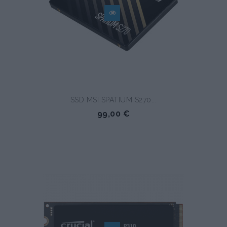
SSD MSI SPATIUM S270...
99,00 €