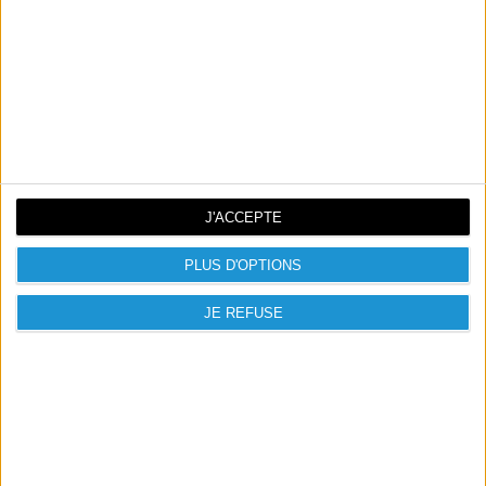
SSD CRUCIAL E100 480 GO
99,00 €
J'ACCEPTE
PLUS D'OPTIONS
JE REFUSE