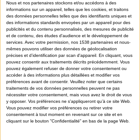
Nous et nos
partenaires
stockons et/ou accédons à des
informations sur un appareil, telles que les cookies, et traitons
des données personnelles telles que des identifiants uniques et
des informations standards envoyées par un appareil pour des
publicités et du contenu personnalisés, des mesures de publicité
et de contenu, des études d'audience et le développement de
services.
Avec votre permission, nos 1538 partenaires et nous-
mêmes pouvons utiliser des données de géolocalisation
précises et d’identification par scan d'appareil. En cliquant, vous
XONAR U5 ASUS
pouvez consentir aux traitements décrits précédemment. Vous
pouvez également refuser de donner votre consentement ou
69,90 €
accéder à des informations plus détaillées et modifier vos
préférences avant de consentir.
Veuillez noter que certains
traitements de vos données personnelles peuvent ne pas
nécessiter votre consentement, mais vous avez le droit de vous
Affichage 1-1 de 1 article(s)
y opposer. Vos préférences ne s'appliqueront qu’à ce site Web.
Vous pouvez modifier vos préférences ou retirer votre
1
consentement à tout moment en revenant sur ce site et en
cliquant sur le bouton "Confidentialité" en bas de la page Web.

CARTES SON