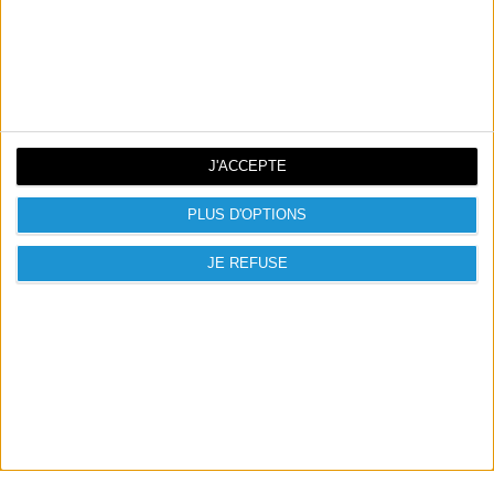

PRODUITS PRÉSENTÉS

NOUVEAUX PRODUITS
J'ACCEPTE
PLUS D'OPTIONS
JE REFUSE
CATALOGUE
A PROPOS
SERVICE PRO
MENTIONS LÉGALES
PLAN DU SITE
CONTACT