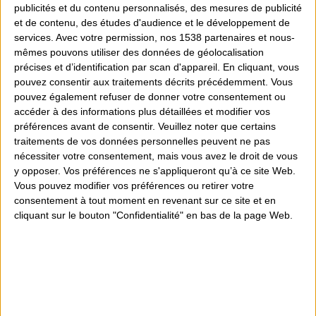
étiquettes avant impression.
publicités et du contenu personnalisés, des mesures de publicité
Cette étiqueteuse P-Touch vous offre la possibilité de
et de contenu, des études d'audience et le développement de
choisir parmi un large choix de rubans TZe avec des
services.
Avec votre permission, nos 1538 partenaires et nous-
couleurs ou des largeurs différentes.
mêmes pouvons utiliser des données de géolocalisation
précises et d’identification par scan d'appareil. En cliquant, vous
pouvez consentir aux traitements décrits précédemment. Vous
pouvez également refuser de donner votre consentement ou
accéder à des informations plus détaillées et modifier vos
préférences avant de consentir.
Veuillez noter que certains
Quantité
traitements de vos données personnelles peuvent ne pas
nécessiter votre consentement, mais vous avez le droit de vous
y opposer. Vos préférences ne s'appliqueront qu’à ce site Web.
Ajouter au devis
Vous pouvez modifier vos préférences ou retirer votre
consentement à tout moment en revenant sur ce site et en
cliquant sur le bouton "Confidentialité" en bas de la page Web.
Partager
Conseils personnalisés
Magasin sur 300m² d'espace de vente