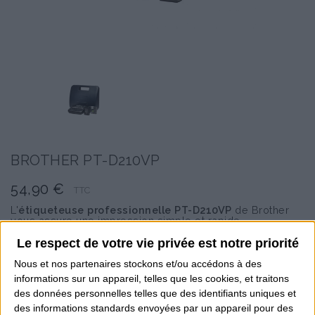
BROTHER PT-D210VP
54,90 €
TTC
L'
étiqueteuse professionnelle PT-D210VP
de Brother
vous assure une impression simple et rapide
jusqu'à
20mm/seconde
grâce à l'écran graphique avec
aperçu avant impression. En effet, l'imprimante repère
Le respect de votre vie privée est notre priorité
quel ruban est présent dans l'étiqueteuse afin d'obtenir
l'aperçu réel de votre étiquette !
Nous et nos
partenaires
stockons et/ou accédons à des
informations sur un appareil, telles que les cookies, et traitons
Le mode déco permet de personnaliser ses étiquettes
des données personnelles telles que des identifiants uniques et
avec différents types de polices, symboles et cadres.
Grâce à son écran LCD, visualisez directement vos
des informations standards envoyées par un appareil pour des