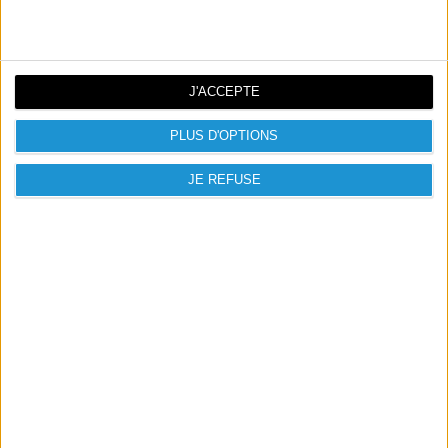
J'ACCEPTE
MSI Force GC30 V2 (BLANC)
49,00 €
PLUS D'OPTIONS
JE REFUSE