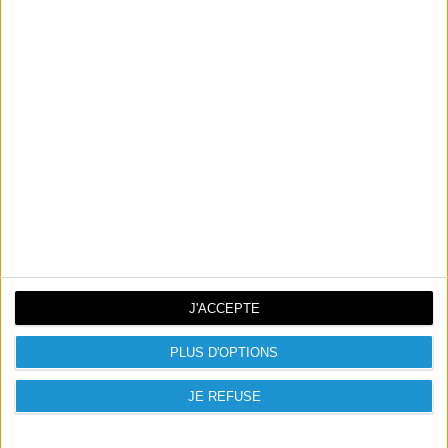
LENOVO TAB M11 128 GB
199,00 €
J'ACCEPTE
PLUS D'OPTIONS
JE REFUSE