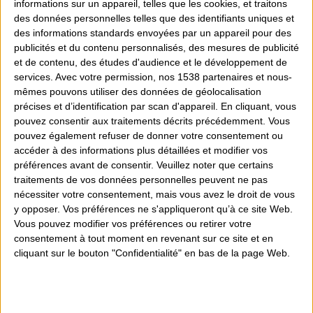
une sortie papier de 100 feuilles.
informations sur un appareil, telles que les cookies, et traitons
des données personnelles telles que des identifiants uniques et
des informations standards envoyées par un appareil pour des
Avec des consommables hautes capacités, réduisez vos coûts
publicités et du contenu personnalisés, des mesures de publicité
d’impression tout en augmentant votre autonomie.
et de contenu, des études d'audience et le développement de
services.
Avec votre permission, nos 1538 partenaires et nous-
Imprimez ou numérisez facilement depuis un PC ou une
mêmes pouvons utiliser des données de géolocalisation
application mobile, pour un usage fluide à domicile comme
précises et d’identification par scan d'appareil. En cliquant, vous
pouvez consentir aux traitements décrits précédemment. Vous
au bureau.
pouvez également refuser de donner votre consentement ou
accéder à des informations plus détaillées et modifier vos
Cette imprimante multifonction 4-en-1 combine impression,
préférences avant de consentir.
Veuillez noter que certains
numérisation, copie et télécopie : un partenaire fiable pour
traitements de vos données personnelles peuvent ne pas
toutes vos tâches du quotidien.
nécessiter votre consentement, mais vous avez le droit de vous
y opposer. Vos préférences ne s'appliqueront qu’à ce site Web.
Vous pouvez modifier vos préférences ou retirer votre
consentement à tout moment en revenant sur ce site et en
cliquant sur le bouton "Confidentialité" en bas de la page Web.
Quantité
Ajouter au devis