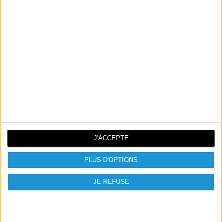
La description
Détails du produit
• Contacts plaqués or 24 ct pour une transmission
optimale du son
• Passe-fil flexible pour éviter d'endommager le câble
• Connecteurs moulés durables spécialement conçus une
pour utilisation intensive
• Câble blindé pour réduire les interférences et
bénéficier d'une qualité de son limpide
J'ACCEPTE
PLUS D'OPTIONS
JE REFUSE

PRODUITS PRÉSENTÉS