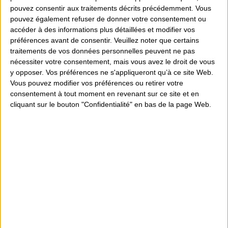
pouvez consentir aux traitements décrits précédemment. Vous
Ajouter au devis
pouvez également refuser de donner votre consentement ou
accéder à des informations plus détaillées et modifier vos
préférences avant de consentir.
Veuillez noter que certains
traitements de vos données personnelles peuvent ne pas
Partager
nécessiter votre consentement, mais vous avez le droit de vous
y opposer. Vos préférences ne s'appliqueront qu’à ce site Web.
Vous pouvez modifier vos préférences ou retirer votre
Conseils personnalisés
consentement à tout moment en revenant sur ce site et en
cliquant sur le bouton "Confidentialité" en bas de la page Web.
Magasin sur 300m² d'espace de vente
Particuliers et Professionnels
+ de 30 années d'existence