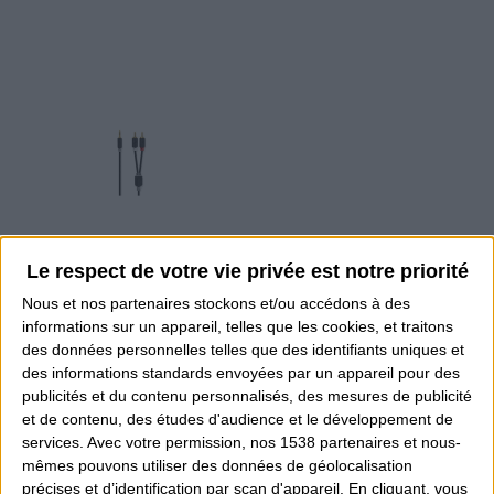
Câble audio stéréo
Le respect de votre vie privée est notre priorité
9,00 €
TTC
Nous et nos
partenaires
stockons et/ou accédons à des
informations sur un appareil, telles que les cookies, et traitons
3.5 mm Mâle | 2x RCA Male | Plaqué or | 5.00 m | Rond
des données personnelles telles que des identifiants uniques et
| Anthracite | Boîte
des informations standards envoyées par un appareil pour des
publicités et du contenu personnalisés, des mesures de publicité
et de contenu, des études d'audience et le développement de
services.
Avec votre permission, nos 1538 partenaires et nous-
Quantité
mêmes pouvons utiliser des données de géolocalisation
précises et d’identification par scan d'appareil. En cliquant, vous