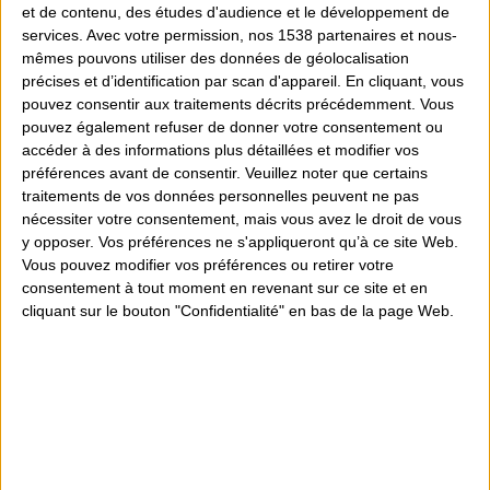
performances des switchs traditionnels pour une taille
et de contenu, des études d'audience et le développement de
divisée par deux. Cette version du clavier embarque
services.
Avec votre permission, nos 1538 partenaires et nous-
des switchs GL Tactile Brown qui disposent d'un retour précis
et instantané, idéal pour le gaming compétitif, notamment
mêmes pouvons utiliser des données de géolocalisation
sur les FPS.
précises et d’identification par scan d'appareil. En cliquant, vous
pouvez consentir aux traitements décrits précédemment. Vous
pouvez également refuser de donner votre consentement ou
accéder à des informations plus détaillées et modifier vos
Quantité
préférences avant de consentir.
Veuillez noter que certains
traitements de vos données personnelles peuvent ne pas
nécessiter votre consentement, mais vous avez le droit de vous
Ajouter au devis
y opposer. Vos préférences ne s'appliqueront qu’à ce site Web.
Vous pouvez modifier vos préférences ou retirer votre
consentement à tout moment en revenant sur ce site et en
cliquant sur le bouton "Confidentialité" en bas de la page Web.
Partager
Conseils personnalisés
Magasin sur 300m² d'espace de vente