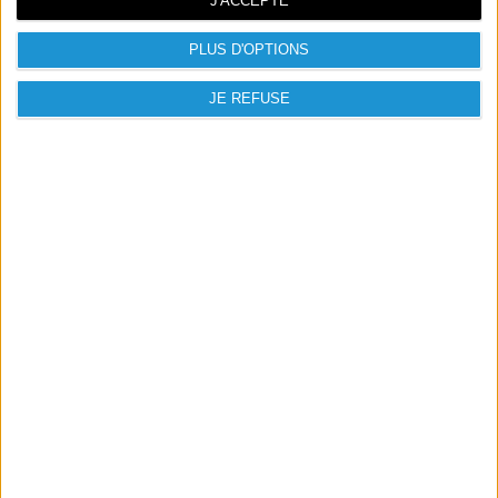
J'ACCEPTE
pour des effets réactifs
Connectique : USB
PLUS D'OPTIONS
Longueur du câble : 1.8 mm
Dimensions : 368 x 150 x 22 mm
JE REFUSE
Poids : 840g

PRODUITS PRÉSENTÉS

NOUVEAUX PRODUITS
CATALOGUE
A PROPOS