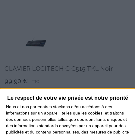
CLAVIER LOGITECH G G515 TKL Noir
99,90 €
TTC
Foncez vers la victoire avec le clavier
Logitech G G515 TKL
.
Au format TKL, ce clavier gaming est équipé des switches
Le respect de votre vie privée est notre priorité
mécaniques tactiles avancés GL Brown pour une sensation
plus douce, un déclenchement rapide et une frappe précise.
Nous et nos
partenaires
stockons et/ou accédons à des
Quant à la technologie LightSync RGB, chaque touche du
informations sur un appareil, telles que les cookies, et traitons
clavier peut être personnalisée avec 16,8 millions de
couleurs.
des données personnelles telles que des identifiants uniques et
des informations standards envoyées par un appareil pour des
e clavier Logitech G G515 TKL embarque des
switches GL
Brown
qui offrent toute la vitesse, la précision et les
publicités et du contenu personnalisés, des mesures de publicité