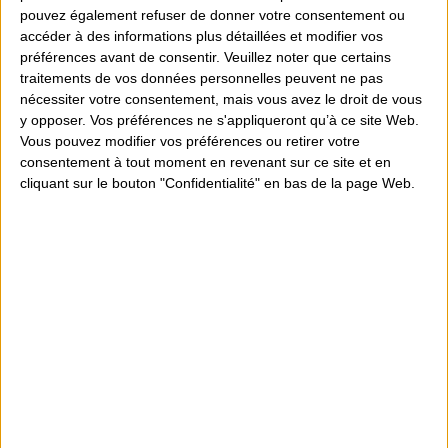
pouvez également refuser de donner votre consentement ou
accéder à des informations plus détaillées et modifier vos
Partager
préférences avant de consentir.
Veuillez noter que certains
traitements de vos données personnelles peuvent ne pas
nécessiter votre consentement, mais vous avez le droit de vous
y opposer. Vos préférences ne s'appliqueront qu’à ce site Web.
Conseils personnalisés
Vous pouvez modifier vos préférences ou retirer votre
consentement à tout moment en revenant sur ce site et en
Magasin sur 300m² d'espace de vente
cliquant sur le bouton "Confidentialité" en bas de la page Web.
Particuliers et Professionnels
+ de 30 années d'existence
Détails du produit