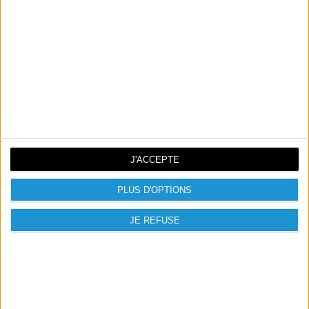
Référence
HPT6M11AE
Références spécifiques
J'ACCEPTE
PLUS D'OPTIONS
JE REFUSE

PRODUITS PRÉSENTÉS

NOUVEAUX PRODUITS