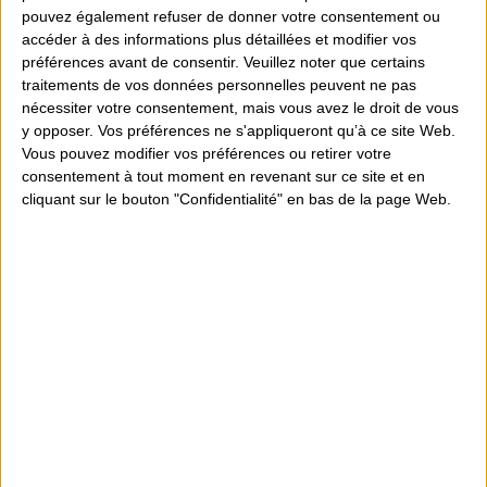
pouvez également refuser de donner votre consentement ou
accéder à des informations plus détaillées et modifier vos
Partager
préférences avant de consentir.
Veuillez noter que certains
traitements de vos données personnelles peuvent ne pas
nécessiter votre consentement, mais vous avez le droit de vous
y opposer. Vos préférences ne s'appliqueront qu’à ce site Web.
Conseils personnalisés
Vous pouvez modifier vos préférences ou retirer votre
consentement à tout moment en revenant sur ce site et en
Magasin sur 300m² d'espace de vente
cliquant sur le bouton "Confidentialité" en bas de la page Web.
Particuliers et Professionnels
+ de 30 années d'existence
Détails du produit