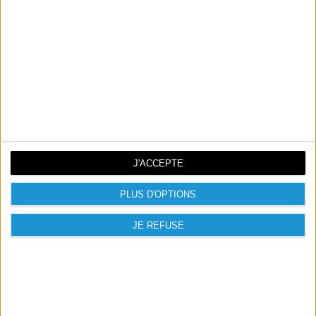
Référence
HPN9K07AE
Références spécifiques
J'ACCEPTE
PLUS D'OPTIONS
JE REFUSE

PRODUITS PRÉSENTÉS

NOUVEAUX PRODUITS