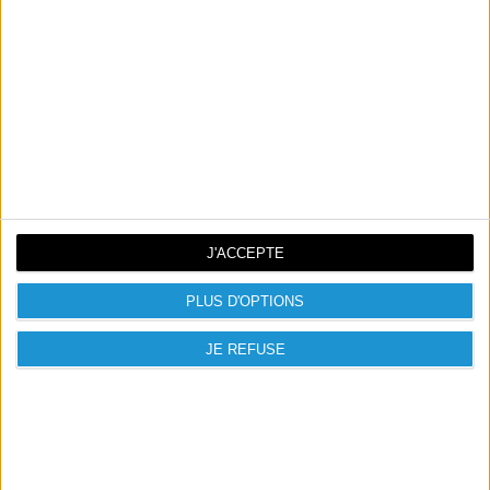
Référence
Références spécifiques
J'ACCEPTE
PLUS D'OPTIONS
JE REFUSE

PRODUITS PRÉSENTÉS

NOUVEAUX PRODUITS