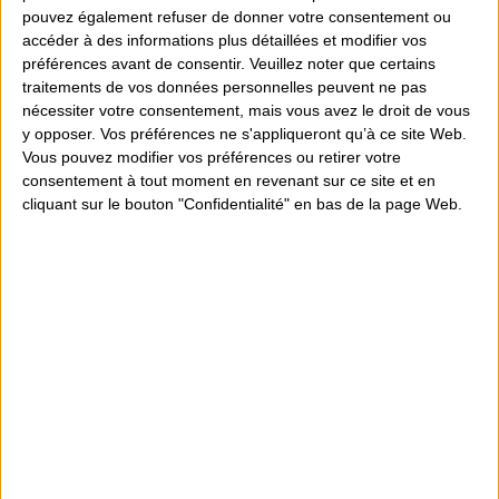
pouvez également refuser de donner votre consentement ou
accéder à des informations plus détaillées et modifier vos
Partager
préférences avant de consentir.
Veuillez noter que certains
traitements de vos données personnelles peuvent ne pas
nécessiter votre consentement, mais vous avez le droit de vous
y opposer. Vos préférences ne s'appliqueront qu’à ce site Web.
Conseils personnalisés
Vous pouvez modifier vos préférences ou retirer votre
consentement à tout moment en revenant sur ce site et en
Magasin sur 300m² d'espace de vente
cliquant sur le bouton "Confidentialité" en bas de la page Web.
Particuliers et Professionnels
+ de 30 années d'existence
Détails du produit